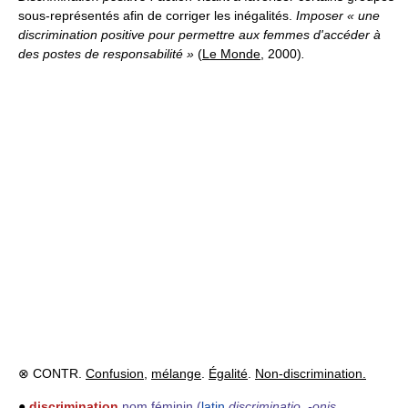
sous-représentés afin de corriger les inégalités.
Imposer « une
discrimination positive pour permettre aux femmes d'accéder à
des postes de responsabilité »
(
Le Monde
, 2000)
.
⊗ CONTR.
Confusion
,
mélange
.
Égalité
.
Non-discrimination.
●
discrimination
nom féminin
(
latin
discriminatio
,
-onis
,