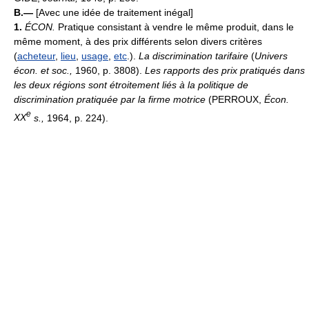
B.—
[Avec une idée de traitement inégal]
1.
ÉCON.
Pratique consistant à vendre le même produit, dans le
même moment, à des prix différents selon divers critères
(
acheteur
,
lieu
,
usage
,
etc
.).
La discrimination tarifaire
(
Univers
écon. et soc.,
1960, p. 3808).
Les rapports des prix pratiqués dans
les deux régions sont étroitement liés à la politique de
discrimination pratiquée par la firme motrice
(PERROUX,
Écon.
e
XX
s.,
1964, p. 224).