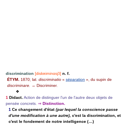
discrimination
[diskʀiminɑsjɔ̃]
n. f.
ÉTYM.
1870; lat.
discriminatio
«
séparation
», du supin de
discriminare.
→ Discriminer.
❖
1
Didact.
Action de distinguer l'un de l'autre deux objets de
pensée concrets.
⇒
Distinction.
1
Ce changement d'état
(par lequel la conscience passe
d'une modification à une autre),
c'est la discrimination, et
c'est le fondement de notre intelligence (…)