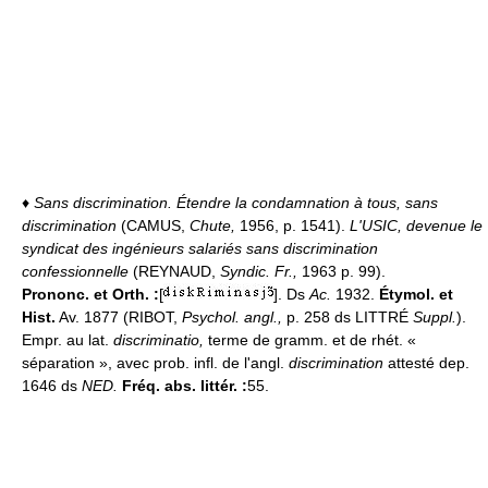
♦
Sans discrimination.
Étendre la condamnation à tous, sans
discrimination
(CAMUS,
Chute,
1956, p. 1541).
L'USIC, devenue le
syndicat des ingénieurs salariés sans discrimination
confessionnelle
(REYNAUD,
Syndic. Fr.,
1963 p. 99).
Prononc. et Orth. :
[
]. Ds
Ac.
1932.
Étymol. et
Hist.
Av. 1877 (RIBOT,
Psychol. angl.,
p. 258 ds LITTRÉ
Suppl.
).
Empr. au lat.
discriminatio,
terme de gramm. et de rhét. «
séparation », avec prob. infl. de l'angl.
discrimination
attesté dep.
1646 ds
NED.
Fréq. abs. littér. :
55.