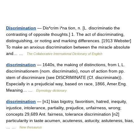
Discrimination
— Dis*crim i*na tion, n. [L. discriminatio the
contrasting of opposite thoughts.] 1. The act of discriminating,
distinguishing, or noting and marking differences. [1913 Webster]
To make an anxious discrimination between the miracle absolute
and… …
The Collaborative International Dictionary of English
discrimination
— 1640s, the making of distinctions, from L.L.
discriminationem (nom. discriminatio), noun of action from pp.
stem of discriminare (see DISCRIMINATE (Cf. discriminate)).
Especially in a prejudicial way, based on race, 1866, Amer.Eng.
Meaning… …
Etymology dictionary
discrimination
— [n1] bias bigotry, favoritism, hatred, inequity,
injustice, intolerance, partiality, prejudice, unfairness, wrong;
concepts 29,689 Ant. fairness, tolerance discrimination [n2]
particularity in taste acumen, acuteness, astucity, astuteness, bias,
… …
New thesaurus