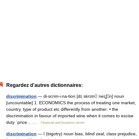
Regardez d'autres dictionnaires:
discrimination
— di‧scrim‧i‧na‧tion [dɪˌskrɪmˈneɪʆn] noun
[uncountable] 1. ECONOMICS the process of treating one market,
country, type of product etc differently from another: • the
discrimination in favour of imported wine when it comes to excise
duty ˈprice… …
Financial and business terms
discrimination
— I (bigotry) noun bias, blind zeal, class prejudice,