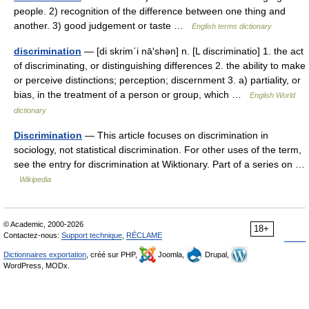
people. 2) recognition of the difference between one thing and
another. 3) good judgement or taste …
English terms dictionary
discrimination
— [di skrim΄i nā′shən] n. [L discriminatio] 1. the act
of discriminating, or distinguishing differences 2. the ability to make
or perceive distinctions; perception; discernment 3. a) partiality, or
bias, in the treatment of a person or group, which …
English World
dictionary
Discrimination
— This article focuses on discrimination in
sociology, not statistical discrimination. For other uses of the term,
see the entry for discrimination at Wiktionary. Part of a series on …
Wikipedia
© Academic, 2000-2026
18+
Contactez-nous:
Support technique
,
RÉCLAME
Dictionnaires exportation
, créé sur PHP,
Joomla,
Drupal,
WordPress, MODx.