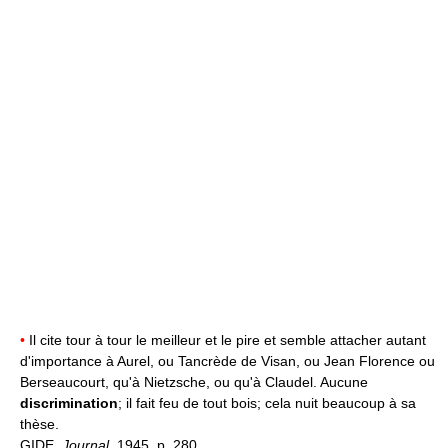
•
Il cite tour à tour le meilleur et le pire et semble attacher autant
d'importance à Aurel, ou Tancrède de Visan, ou Jean Florence ou
Berseaucourt, qu'à Nietzsche, ou qu'à Claudel. Aucune
discrimination
; il fait feu de tout bois; cela nuit beaucoup à sa
thèse.
GIDE,
Journal,
1945, p. 280.