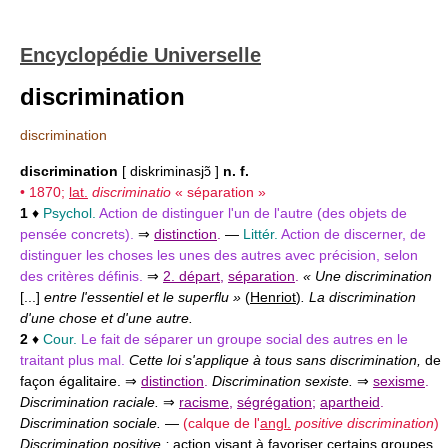
Encyclopédie Universelle
discrimination
discrimination
discrimination
[ diskriminasjɔ̃ ]
n. f.
• 1870;
lat.
discriminatio
« séparation »
1
♦
Psychol.
Action de distinguer l'un de l'autre (des objets de
pensée concrets).
⇒
distinction
.
—
Littér.
Action de discerner, de
distinguer les choses les unes des autres avec précision, selon
des critères définis.
⇒
2. départ
,
séparation
.
« Une discrimination
[...]
entre l'essentiel et le superflu »
(
Henriot
)
. La discrimination
d'une chose et d'une autre.
2
♦
Cour.
Le fait de séparer un groupe social des autres en le
traitant plus mal.
Cette loi s'applique à tous sans discrimination,
de
façon égalitaire. ⇒
distinction
.
Discrimination sexiste.
⇒
sexisme
.
Discrimination raciale.
⇒
racisme
,
ségrégation
;
apartheid
.
Discrimination sociale.
—
(calque de l'
angl.
positive discrimination
)
Discrimination positive :
action visant à favoriser certains groupes