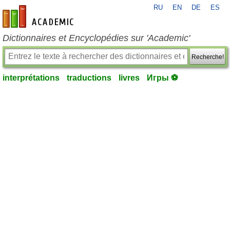
RU
EN
DE
ES
fr-academic.com
Dictionnaires et Encyclopédies sur 'Academic'
Recherche!
interprétations
traductions
livres
Игры ⚽