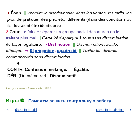
♦
Écon.
||
Interdire la discrimination dans les ventes, les tarifs, les
prix,
de pratiquer des prix, etc., différents (dans des conditions où
ils devraient être identiques).
2
Cour.
Le fait de séparer un groupe social des autres en le
traitant plus mal.
||
Cette loi s'applique à tous sans discrimination,
de façon égalitaire.
⇒
Distinction.
||
Discrimination raciale,
ethnique.
⇒
Ségrégation
;
apartheid
.
||
Traiter les diverses
communautés sans discrimination.
❖
CONTR.
Confusion, mélange. — Égalité.
DÉR.
(Du même rad.)
Discriminatif.
Encyclopédie Universelle
.
2012
.
Игры ⚽
Поможем решить контрольную работу
discriminatif
discriminatoire